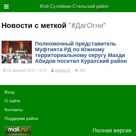
Мой Сулейман-Стальский район
"#ДагОгни"
Новости с меткой
Полномочный представитель
Муфтията РД по Южному
территориальному округу Махди
Абидов посетил Курахский район
19 декабря 2017 г. 6:23
stalsk333
383
Вход
О cайте
Контакты
Поддержи район
Полная версия