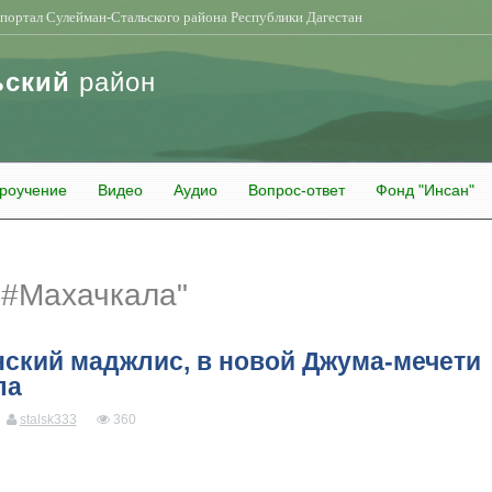
портал Сулейман-Стальского района Республики Дагестан
ьский
район
роучение
Видео
Аудио
Вопрос-ответ
Фонд "Инсан"
"#Махачкала"
ский маджлис, в новой Джума-мечети
ла
stalsk333
360