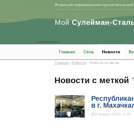
Исламский информационно-просветительский 
Мой
Сулейман-Стал
Главная
Сёла
Новости
Ве
Главная
Новости
Новости по метке
Новости с меткой
Республикан
в г. Махачка
8 января 2018 г. 6:29