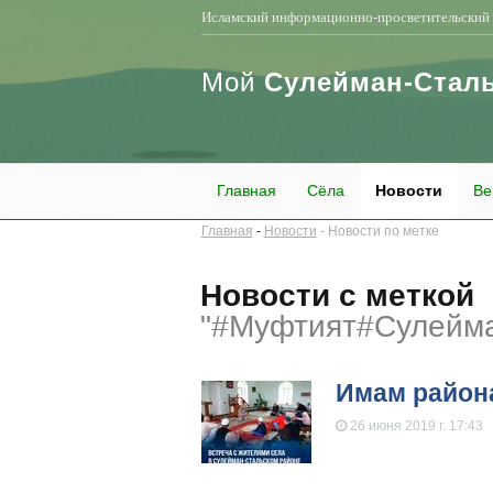
Исламский информационно-просветительский 
Мой
Сулейман-Стал
Главная
Сёла
Новости
Ве
Главная
Новости
Новости по метке
Новости с меткой
"#Муфтият#Сулейм
​Имам район
26 июня 2019 г. 17:43