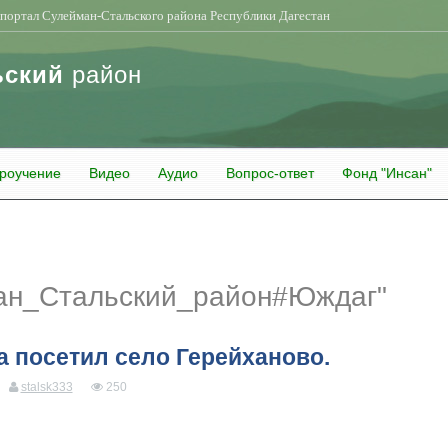
портал Сулейман-Стальского района Республики Дагестан
ьский
район
роучение
Видео
Аудио
Вопрос-ответ
Фонд "Инсан"
ан_Стальский_район#Юждаг"
а посетил село Герейханово.
stalsk333
250