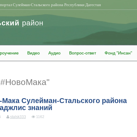
портал Сулейман-Стальского района Республики Дагестан
ьский
район
роучение
Видео
Аудио
Вопрос-ответ
Фонд "Инсан"
"#НовоМака"
-Мака Сулейман-Стальского района
маджлис знаний
5
stalsk333
1162