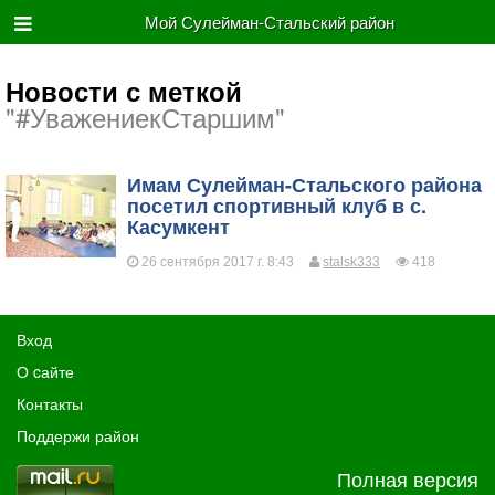
Мой Сулейман-Стальский район
Новости с меткой
"#УважениекСтаршим"
Имам Сулейман-Стальского района
посетил спортивный клуб в с.
Касумкент
26 сентября 2017 г. 8:43
stalsk333
418
Вход
О cайте
Контакты
Поддержи район
Полная версия