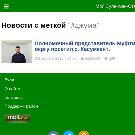
Мой Сулейман-Ста
"#джума"
Новости с меткой
​Полномочный представитель Муфт
окргу посетил с. Касумкент.
1 августа 2018 г. 14:33
stalsk333
288
Вход
О cайте
Контакты
Поддержи район