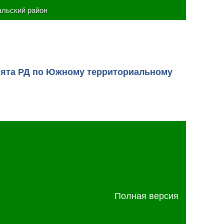
льский район
ията РД по Южному территориальному
Полная версия