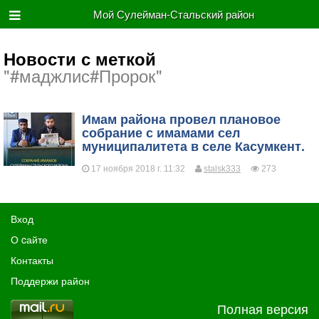
Мой Сулейман-Стальский район
Новости с меткой
"#маджлис#Пророк"
​Имам района провел плановое
собрание с имамами сел
муниципалитета в селе Касумкент.
17 ноября 2018 г. 11:32
stalsk333
273
Вход
О cайте
Контакты
Поддержи район
Полная версия