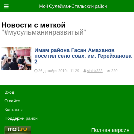
Мой Сулейман-Стальский район
Новости с меткой
"#мусульманинразвитый"
​Имам района Гасан Амаханов
посетил село совх. им. Герейханова
2
26 декабря 2019 г. 11:29
stalsk333
220
Вход
О cайте
Контакты
Поддержи район
Полная версия