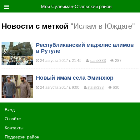
Мой Сулейман-Стальский район
"Ислам в Юждаге"
Новости с меткой
Республиканский маджлис алимов
в Рутуле
24 августа 2017 г. 21:45
stalsk333
287
Новый имам села Эминхюр
24 августа 2017 г. 9:00
stalsk333
630
Вход
О cайте
Контакты
Поддержи район