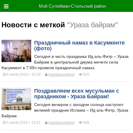
Мой Сулейман-Стальский район
"Ураза байрам"
Новости с меткой
​Праздничный намаз в Касумкенте
(фото)
Сегодня в честь праздника Ид аль-Фитр – Ураза
Байрам в центральной джума мечети села
Касумкент в 7:00ч провели праздничный намаз.
6 июля 2016 г. 15:30
islamkasumkent
920
​Поздравляем всех мусульман с
праздником - Ураза Байрам!
Сегодня вечером с заходом солнца наступил
великий праздник Ислама – Ид аль-Фитр, Ураза
Байрам.
5 июля 2016 г. 22:01
islamkasumkent
848