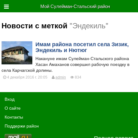
Мой Сулейман-Стальский район
"Эндекиль"
Новости с меткой
Имам района посетил села Зизик,
Эндекиль и Нютюг
Накануне имам Сулейман-Стальского района
Хасан Амаханов совершил рабочую поездку в
села Карчагской долины.
4 декабря 2016 г. 20:05
admin
834
Вход
О cайте
Контакты
Поддержи район
Полная версия