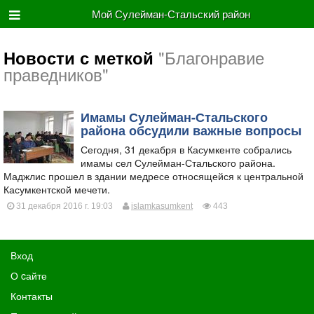
Мой Сулейман-Стальский район
"Благонравие
Новости с меткой
праведников"
​Имамы Сулейман-Стальского
района обсудили важные вопросы
Сегодня, 31 декабря в Касумкенте собрались
имамы сел Сулейман-Стальского района.
Маджлис прошел в здании медресе относящейся к центральной
Касумкентской мечети.
31 декабря 2016 г. 19:03
islamkasumkent
443
Вход
О cайте
Контакты