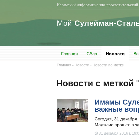
Исламский информационно-просветительский 
Мой
Сулейман-Стал
Главная
Сёла
Новости
Ве
Главная
Новости
Новости по метке
Новости с меткой
​Имамы Сул
важные воп
Сегодня, 31 декабря
Маджлис прошел в зд
31 декабря 2016 г. 19: