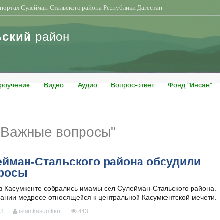
портал Сулейман-Стальского района Республики Дагестан
ьский
район
роучение
Видео
Аудио
Вопрос-ответ
Фонд "Инсан"
"Важные вопросы"
ейман-Стальского района обсудили
росы
 в Касумкенте собрались имамы сел Сулейман-Стальского района.
ании медресе относящейся к центральной Касумкентской мечети.
03
islamkasumkent
443