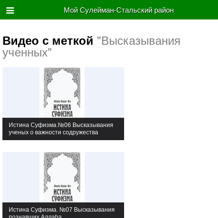
Мой Сулейман-Стальский район
"Высказывания
Видео с меткой
ученных"
Истина Суфизма.№06 Высказывания
ученых о важности содружества
Истина Суфизма. №07 Высказывания
познавших Аллаhа