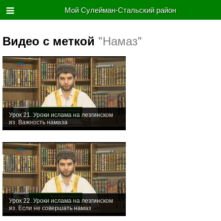
Мой Сулейман-Стальский район
"Намаз"
Видео с меткой
Урок 21. Уроки ислама на лезгинском
яз. Важность намаза
Урок 22. Уроки ислама на лезгинском
яз. Если не совершать намаз