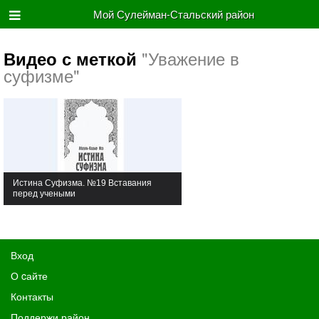
Мой Сулейман-Стальский район
"Уважение в
Видео с меткой
суфизме"
Истина Суфизма. №19 Вставания
перед учеными
Вход
О cайте
Контакты
Поддержи район