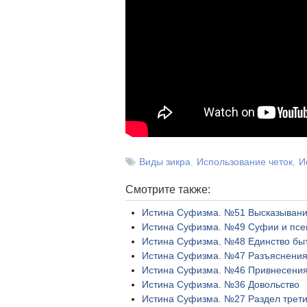
Виды зикра
Использование четок
И
Смотрите также:
Истина Суфизма. №51 Высказывани
Истина Суфизма. №49 Суфии и псе
Истина Суфизма. №48 Единство быт
Истина Суфизма. №47 Разъяснения
Истина Суфизма. №46 Привнесения 
Истина Суфизма. №36 Довольство
Истина Суфизма. №27 Раздел трет