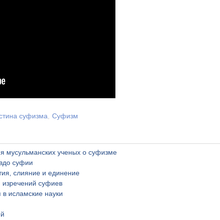
стина суфизма
Суфизм
я мусульманских ученых о суфизме
вдо суфии
ия, слияние и единение
 изречений суфиев
в исламские науки
ий