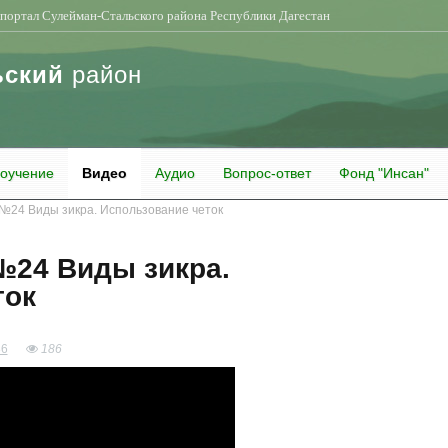
портал Сулейман-Стальского района Республики Дагестан
ьский
район
оучение
Видео
Аудио
Вопрос-ответ
Фонд "Инсан"
№24 Виды зикра. Использование четок
№24 Виды зикра.
ток
86
186