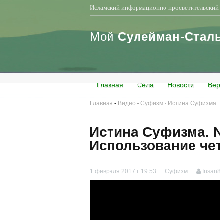
Исламский информационно-просветительский 
Мой
Сулейман-Стал
Главная
Сёла
Новости
Вер
Главная
Видео
Суфизм
Истина Суфизма. 
Истина Суфизма. 
Использование че
1 февраля 2017 г. 19:53
Суфизм
Insan