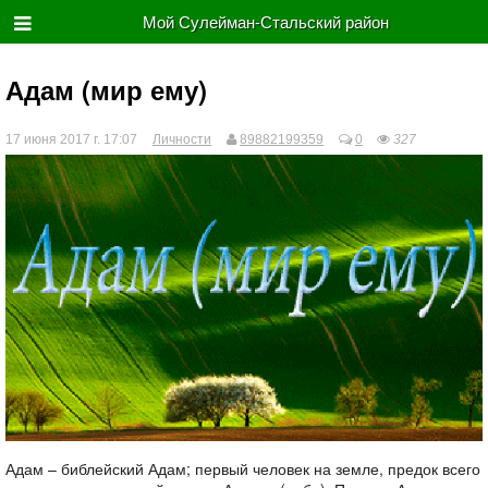
Мой Сулейман-Стальский район
Адам (мир ему)
17 июня 2017 г. 17:07
Личности
89882199359
0
327
Адам – библейский Адам; первый человек на земле, предок всего