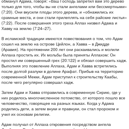
обманул Адама, говоря: «Ваш Господь запретил вам это дерево
только для того, чтобы вы не стали ангелами или бессмертными»
(7:20). Они вкусили плоды этого дерева, и «обнажились их
срамные места, и они стали прилеплять на себя райские листья»
(7:22). После совершения этого греха Аллах низвел Адама и
Хавву на землю (7:24–27).
В исламской традиции имеются повествования о том, что Адам
сошел на землю на острове Цейлон, а Хавва – в Джидде
(Аравия). На протяжении 200 лет они раскаивались и молили
Аллаха простить их. Их мольбы была приняты Аллахом: Он
простил им совершенный грех (20:122) и обязал совершить хадж.
Выполняя это повеление Аллаха, Адам и Хавва встретились
после долгой разлуки в долине Арафат. Прибыв на территорию
современной Мекки, Адам приступил к строительству Каабы,
после чего регулярно совершал хадж.
Затем Адам и Хавва отправились в современную Сирию, где у
них родилось многочисленное потомство, от которого пошло все
человечество, говорящее на разных языках. Когда у Адама
родились дети, а затем внуки и правнуки, он стал пророком и
учил их основам религии.
Адам получал от Аллаха откровения посредством ангела