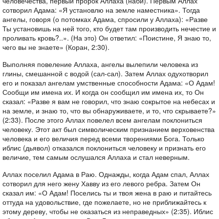
человечества, первый пророк Аллаха (наби). Первым Аллах
сотворил Адама: «Я установлю на земле наместника». Тогда
ангелы, говоря (о потомках Адама, спросили у Аллаха): «Разве
Ты установишь на ней того, кто будет там производить нечестие и
проливать кровь?..». (На это) Он ответил: «Поистине, Я знаю то,
чего вы не знаете» (Коран, 2:30).
Выполняя повеление Аллаха, ангелы вылепили человека из
глины, смешанной с водой (сал-сал). Затем Аллах одухотворил
его и показал ангелам умственные способности Адама: «О Адам!
Сообщи им имена их. И когда он сообщил им имена их, то Он
сказал: «Разве я вам не говорил, что знаю сокрытое на небесах и
на земле, и знаю то, что вы обнаруживаете, и то, что скрываете?»
(2:33). После этого Аллах повелел всем ангелам поклониться
человеку. Этот акт был символическим признанием верховенства
человека и его величия перед всеми творениями Бога. Только
иблис (дьявол) отказался поклониться человеку и признать его
величие, тем самым ослушался Аллаха и стал неверным.
Аллах поселил Адама в Раю. Однажды, когда Адам спал, Аллах
сотворил для него жену Хавву из его левого ребра. Затем Он
сказал им: «О Адам! Поселись ты и твоя жена в раю и питайтесь
оттуда на удовольствие, где пожелаете, но не приближайтесь к
этому дереву, чтобы не оказаться из неправедных» (2:35). Иблис