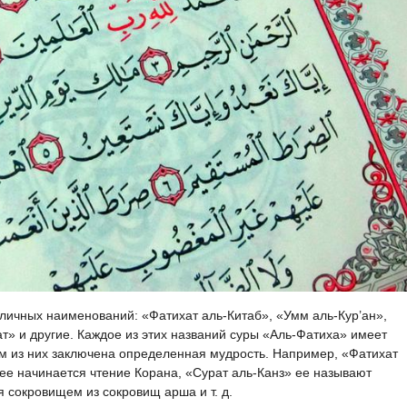
личных наименований: «Фатихат аль-Китаб», «Умм аль-Кур’ан»,
т» и другие. Каждое из этих названий суры «Аль-Фатиха» имеет
ом из них заключена определенная мудрость. Например, «Фатихат
нее начинается чтение Корана, «Сурат аль-Канз» ее называют
я сокровищем из сокровищ арша и т. д.