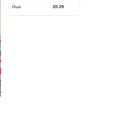
Иша:
20:29