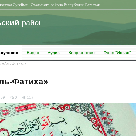
портал Сулейман-Стальского района Республики Дагестан
ьский
район
оучение
Видео
Аудио
Вопрос-ответ
Фонд "Инсан"
е «Аль-Фатиха»
Аль-Фатиха»
359
0
559