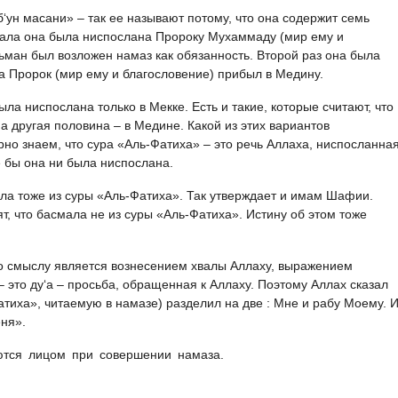
‘ун масани» – так ее называют потому, что она содержит семь
чала она была ниспослана Пророку Мухаммаду (мир ему и
льман был возложен намаз как обязанность. Второй раз она была
а Пророк (мир ему и благословение) прибыл в Медину.
ыла ниспослана только в Мекке. Есть и такие, которые считают, что
а другая половина – в Медине. Какой из этих вариантов
но знаем, что сура «Аль-Фатиха» – это речь Аллаха, ниспосланна
е бы она ни была ниспослана.
ала тоже из суры «Аль-Фатиха». Так утверждает и имам Шафии.
, что басмала не из суры «Аль-Фатиха». Истину об этом тоже
о смыслу является вознесением хвалы Аллаху, выражением
– это ду‘а – просьба, обращенная к Аллаху. Поэтому Аллах сказал
Фатиха», читаемую в намазе) разделил на две : Мне и рабу Моему. 
ня».
тся лицом при совершении намаза.