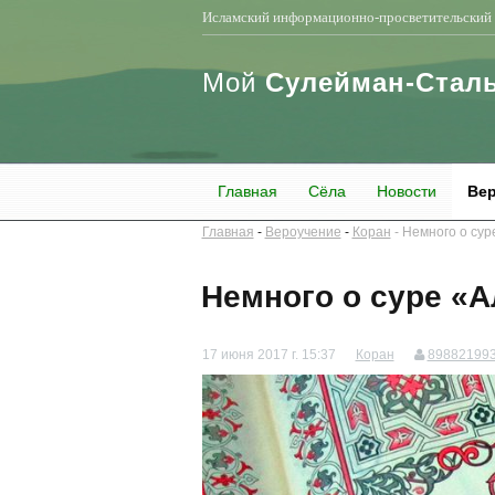
Исламский информационно-просветительский 
Мой
Сулейман-Стал
Главная
Сёла
Новости
Вер
Главная
Вероучение
Коран
Немного о сур
Немного о суре «
17 июня 2017 г. 15:37
Коран
89882199