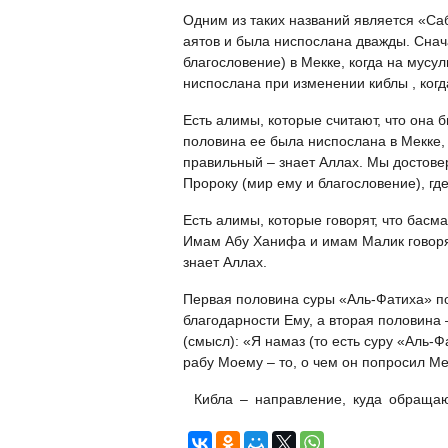
Одним из таких названий является «Саб
аятов и была ниспослана дважды. Сна
благословение) в Мекке, когда на мусу
ниспослана при изменении киблы , когд
Есть алимы, которые считают, что она б
половина ее была ниспослана в Мекке, 
правильный – знает Аллах. Мы достовер
Пророку (мир ему и благословение), гд
Есть алимы, которые говорят, что басм
Имам Абу Ханифа и имам Малик говорят
знает Аллах.
Первая половина суры «Аль-Фатиха» п
благодарности Ему, а вторая половина 
(смысл): «Я намаз (то есть суру «Аль-
рабу Моему – то, о чем он попросил Ме
Кибла – направление, куда обращаю