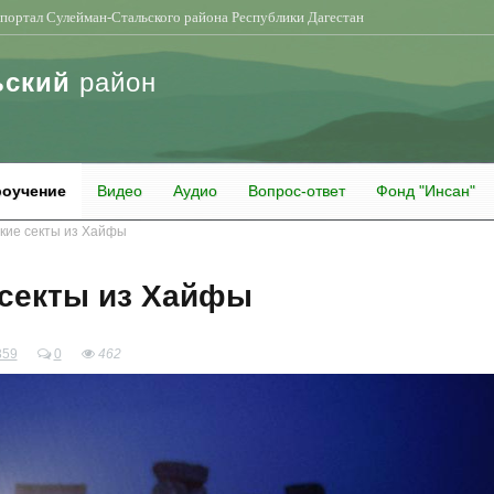
портал Сулейман-Стальского района Республики Дагестан
ьский
район
оучение
Видео
Аудио
Вопрос-ответ
Фонд "Инсан"
кие секты из Хайфы
секты из Хайфы
359
0
462