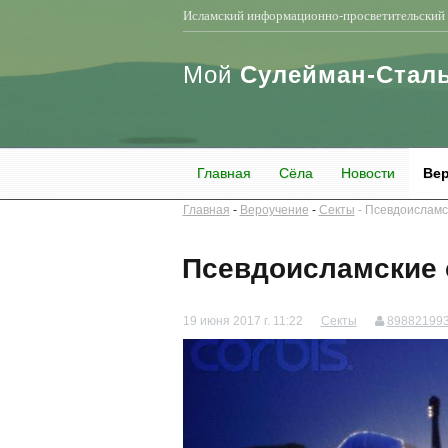
Исламский информационно-просветительский 
Мой
Сулейман-Стал
Главная
Сёла
Новости
Вер
Главная
Вероучение
Секты
Псевдоисламс
Псевдоисламские 
19 июня 2017 г. 11:22
Секты
89882199