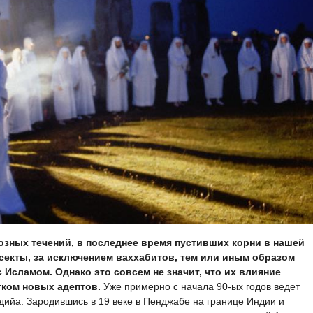
озных течений, в последнее время пустивших корни в нашей
секты, за исключением ваххабитов, тем или иным образом
Исламом. Однако это совсем не значит, что их влияние
ком новых адептов.
Уже примерно с начала 90-ых годов ведет свою деятельность в России секта ахмадийа. Зародившись в 19 веке в Пенджабе на границе Индии и Пакистана, это течение сегодня основную свою деятельность перенесло за пределы центральной Азии. Крупные общины ахмадийи имеются в США, Великобритании, на островах Океании, а главный центр этой секты находится в Израиле в пригороде г. Хайфа. По утверждению лидеров секты, общая численность всех ахмадитов в мире составляет 20 миллионов человек. Специалистам же эта цифра кажется весьма завышенной – по их данным, последователей ахмадийи в мире насчитывается гораздо меньшее число. На сегодняшний день новых адептов ахмадийа привлекает в основном среди немусульманского населения, так как для мусульман слишком очевидны несоответствующие доктрины ахмадийи Исламу. Эта секта активно использует возрастающий интерес к Исламу в Западном обществе. Огромными тиражами издается ахмадийская литература на многих языках мира (включая русский). На средства секты открываются многочисленные учебные заведения, учреждаются стипендии, создаются коммерческие предприятия, эмиссары и проповедники секты разъезжают по всему миру, а многие руководители ахмадийи принимают активное участие в политической жизни (в частности, в Пакистане). История дружеских взаимоотношений между ахмадией и западными странами уходит в историю. Еще на заре своего существования секту обвиняли в пособничестве английским колонизаторам, а само ее появление связывали с деятельностью спецслужб британской империи, пытавшихся внести раскол и вызвать брожения среди мусульман. Как и в прошлом ахмадиты были весьма дружны с теми, кто, по сути, физически уничтожал мусульман, так и сегодня эта секта фактически поддерживает сионистский режим Израиля. «Создание Израиля - говорит Улла Халим, глава ахмадийской общины Хайфы - не колонизация Палестины, как утверждает мусульманское духовенство, а возвращение еврейского народа на свою землю. В Коране сказано, что Израиль вернется на землю, из которой вышел». По его словам, мусульманские богословы замалчивают и искажают подлинное отношение Корана к евреям. Сами же ахмадиты считают евреев избранным народом и верят, что евреи, вернувшись на Святую землю примут Ислам в интерпретации их секты. Однако произойдет это, только тогда, когда сами мусульмане отбросят «предрассудки» и примут «истинный Ислам» (ахмадийство). Одних этих заявлений уже достаточно, чтобы заслужить благосклонность «цивилизованного мира». Тем не менее, вышеупомянутая идея не самая экстравагантная из всех постулатов ахмадийи. Основным идеологическим столпом секты является утверждение о том, что Пророк Мухаммад (мир ему и благословение) не был последним Пророком. Ахмадиты считают, что после Посланника Аллаха (мир ему и благословение) был еще пророк – основатель секты ахмадийа Гулям Ахмед. С ранней молодости Гулям Ахмед изучал священные писания различных религий. Помимо Корана, он вчитывался в книги индуизма, иудаизма и христианства. Одновременно Гулям Ахмед проводил долгие часы в медитациях и молитвах. Пользуясь древними тибетскими техниками, он развивал в себе способность «слышать голоса», «воспринимать присутствие божественного духа», а также «постигать волю Творца». «Откровение» Гулям Ахмед, по его утверждению, получил в возрасте 50 лет. Бог якобы предписывал ему встать на «стезю верности (бая´ат)» и проповедовать «истинный Ислам» среди единоверцев и представителей других религий. С этого дня он в собственных глазах превратился в пророка, а заодно и в Махди. Прошло несколько лет, и Гулям Ахмед вдобавок назвал себя еще Аватаром индусов, земным воплощением Иисуса (мир ему), а также по совместительству Машиахом иудеев, Спасителем христиан и Майтрейей буддистов в одном лице. Он утверждал, что обладает даром предвидения и способностью творить чудеса - излечивать больных, воскрешать мертвых, навлекать проклятья на недругов и осуществлять материальные перевоплощения. Тех же своих соотечественников, которые отказались уверовать в него, как в пророка, Гулям Ахмед заклеймил "кяфирами" (неверующими). Он сравнивал себя с преданным евреями Иисусом (мир ему) и с Мухаммадом (мир ему и благословение), отвергнутым арабами-язычниками. В ответ на яростную критику исламских ученых, Гулям Ахмед заявлял, что они не понимают сути пророческой традиции и не в состоянии распознать волю Аллаха. Он соглашался, что Творец передал свою волю людям через Мухаммада (мир ему и благословение), но утверждал, что Аллах подобно заботливому отцу направил на помощь людям нового пророка-реформатора в его лице. До конца своей жизни (он умер в 1908 году) Гулям Ахмед во всем идентифицировал себя с Иисусом (мир ему). Во время проповедей его окружали 12 наиболее верных сподвижников, олицетворявших 12 библейских апостолов. Речи Гуляма Ахмеда были выдержаны в стиле Нового Завета и содержали обвинения в адрес духовенства и предрекали всем, кто отказывается признать его «пророческую миссию», страшные муки. В то же время, зачастую ведя физическую борьбу с мусульманскими учеными, он призывал к терпению, пониманию и всеобщей Любви, особенно это касалось взаимоотношений мусульман с колонизаторами англичанами и их ставленниками на местах. Несмотря на всю абсурдность притязаний новоявленного «пророка», ахмадитам по сей день удается распространять заблуждения Гулям Ахмеда. Уже упоминавшийся нами Ата Улла Халим развил идеи своего предшественника, отца-основателя секты ахмадийа. Например, он утверждает: «Не только в Коране, но и в Ветхом Завете, а затем и в Новом, у Иоанна Богослова, предсказывается появление Мухаммада, а вслед за ним - еще одного великого пророка, который приведет человечество к счастью. Но мусульманское духовенство вводит в заблуждение людей. Оно предвзято толкует тексты в святых книгах». На этом ахмадиты не останавливаются. Они утверждают в разрез ясному аяту Корана, что на самом деле Иисус (мир ему) не вознесся на небеса, а отправился на северо-запад Индии проповедовать свое учение. Ахмадиты верят, что он якобы умер в возрасте 120 лет естественной смертью в кашмирском городе Сринагаре, после чего поднялся в Царство Божье, где встретил Кришну, Будду и Моисея. Также, например, согласно учению Гулям Ахмеда, после смерти люди получают новые тела и души, в которых пребывают до Судного дня, а потустороннюю жизнь ахмадиты рассматривают всего лишь как продолжение процесса духовного совершенствования, начатого при жизни. Главным объектом паломничества у них считается не Священная Кааба в Мекке, а Кадиан, место, где жил основатель секты. Вообще, перечисление всех изысканий ахмадийи займет ни один час, да и вряд ли в этом есть необходимость. Несоответствие этой секты Исламу столь очевидно, что даже нет надобности приводить доказательства их заблуждений человеку сколько-нибудь разбирающемуся в Исламе. Во многих мусульманских странах ахмадийа не считается мусульманской общиной. В Пакистане, например, членам секты запрещено называть себя мусульманами и использовать исламскую терминологию, а Лига исламского мира объявила ахмадийю «враждебным Исламу течением». Однако, тем не менее, в последние годы ахмадийа, пользуясь религиозной безграмотностью, ведет активную проповедническую деятельность в России. Дошло до того, что Коран, изданный сектой и содержащий ошибочные комментарии в духе ахмадийи (автор Мухаммад Али), раздается в мечетях страны. Не менее впечатляет и тот факт, что в 1992 году представители секты в ходе своего визита в Россию были приняты на государственном уровне в Верховном Совете. После встречи один из депутатов В. Скурлатов заявил буквально следующее: «Мы не просто поддерживаем устремления Ахмадийской Мусульманской общины, а полностью разделяем их. Поэтому всем сторонникам Ахмадийата и желающим глубже познать его истины предлагаем обратиться к нам». Вскоре было налажено распространение сектантских книг типа «Ахмад - обетованный Мессия» и «Избранные места из писаний обетованного Мессии» по всей стране. Не менее показателен пример другой секты – бахаитов, также активно работающей в России. Учение этой секты уже настолько далеко ушло от Ислама, что ее последователи не пытаются предъявлять претензий на то, что бахаизм является подлинным Исламом. Они лишь считают, что бахаизм зародился в лоне Ислама, подобно буддизму в лоне индуизма. Сектанты рассматривают Коран лишь как одну из священных книг прошлого, наравне с писаниями других религий, а Пророк Мухаммад (мир ему и благословение) считается ими «Явителем» равным Будде и основателю бахаизма Мирзе Хусайну-Али Нури по прозвищу Баха Аллах. Эта секта откровенно проповедует религиозный синкретизм, а основными источниками вероучения являются в ней писания Мирзы Нури и его предшественника Али-Мухаммад Ширази, духовного лидера близкой к бахаизму секты бабитов. Характер этой секты вполне ясен разумеющим людям. Остановимся подробнее на ее деятельности. Сегодня в мире насчитывается от 4 до 6 миллионов последователей учения секты бахаитов. Богатые общины бахаитов имеются в Северной Америке и Западной Европе. На базе секты бахаитов имеются многочисленные финансовые и общественные структуры, клубы, издательства. Основная штаб-квартира бахаизма, называемая «Высший орган руководства в вере Бахаи Всемирный Дом Справедливости» находится, как и в случае с сектой ахмадийа, в израильском городе Хайфа. Последователи двух учений даже весьма дружны между собой. Однако сходство ахмадийи и бахаизма на этом не заканчивается. Их объединяет не только симпатия к Израилю, но также и особое теплое отношение к «свободному миру». На протяжении всей своей истории бахаиты постоянно получали поддержку со стороны властей западных государств, финансовых и общественных организаций. Объясняется это тем, что сектанты всегда были лояльны к колонизаторам, призывая к «миру», «сотрудничеству» и «любви», а общая антиисламская направленность проповеди основателя бахаизма является результатом его нескрываемой симпатии к Велибритании. Подобное сотрудничество помогло бахаизму вырасти из кучки иранских фанатиков в крупную организацию, имеющую отделение почти во всех странах мира. Ис