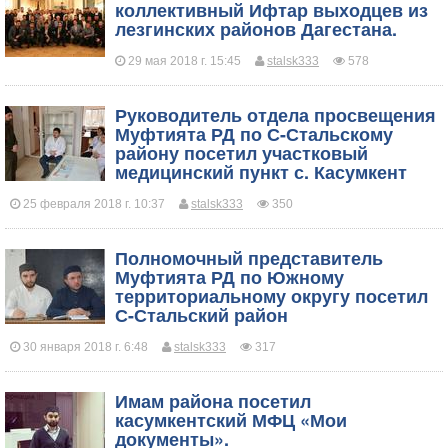
коллективный Ифтар выходцев из
лезгинских районов Дагестана.
29 мая 2018 г. 15:45
stalsk333
578
​Руководитель отдела просвещения
Муфтията РД по С-Стальскому
району посетил участковый
медицинский пункт с. Касумкент
25 февраля 2018 г. 10:37
stalsk333
350
Полномочный представитель
Муфтията РД по Южному
территориальному округу посетил
С-Стальский район
30 января 2018 г. 6:48
stalsk333
317
Имам района посетил
касумкентский МФЦ «Мои
документы».