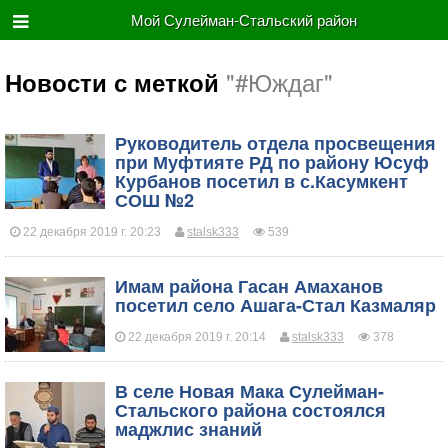
Мой Сулейман-Стальский район
"#Юждаг"
Новости с меткой
Руководитель отдела просвещения
при Муфтияте РД по району Юсуф
Курбанов посетил в с.Касумкент
СОШ №2
22 декабря 2019 г. 20:23
stalsk333
539
​Имам района Гасан Амаханов
посетил село Ашага-Стал Казмаляр
22 декабря 2019 г. 20:14
stalsk333
378
​В селе Новая Мака Сулейман-
Стальского района состоялся
маджлис знаний