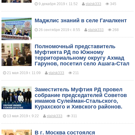
9 декабря 2019 г. 11:52
stalsk333
345
Маджлис знаний в селе Гачалкент
26 сентября 2019 г. 8:55
stalsk333
268
Полномочный представитель
Муфтията РД по Южному
территориальному округу Ахмад
Гарунов, посетил село Ашага-Стал
21 мая 2019 г. 11:09
stalsk333
211
Заместитель Муфтия РД провел
собрание председателей Советов
имамов Сулейман-Стальского,
Курахского и Хивского районов.
13 мая 2019 г. 9:22
stalsk333
311
​В г. Москва состоялся