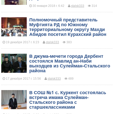
30 января 2018 г. 6:42
stalsk333
314
Полномочный представитель
Муфтията РД по Южному
территориальному округу Махди
Абидов посетил Курахский район
19 декабря 2017 г. 6:23
stalsk333
383
В джума-мечети города Дербент
состоялся Мавлид ан-Наби
выходцев из Сулейман-Стальского
района
17 декабря 2017 г. 15:56
stalsk333
489
В СОШ №1 с. Куркент состоялась
встреча имама Сулейман-
Стальского района с
старшеклассниками