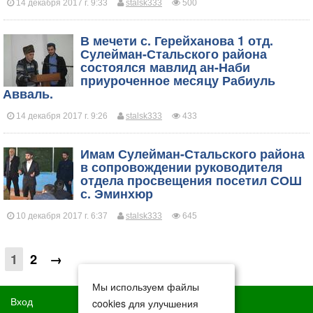
14 декабря 2017 г. 9:33
stalsk333
500
В мечети с. Герейханова 1 отд.
Сулейман-Стальского района
состоялся мавлид ан-Наби
приуроченное месяцу Рабиуль
Авваль.
14 декабря 2017 г. 9:26
stalsk333
433
Имам Сулейман-Стальского района
в сопровождении руководителя
отдела просвещения посетил СОШ
с. Эминхюр
10 декабря 2017 г. 6:37
stalsk333
645
1
2
→
Мы используем файлы
Вход
cookies для улучшения