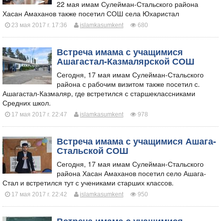
​22 мая имам Сулейман-Стальского района
Хасан Амаханов также посетил СОШ села Юхаристал
23 мая 2017 г. 17:36
islamkasumkent
680
Встреча имама с учащимися
Ашагастал-Казмалярской СОШ
Сегодня, 17 мая имам Сулейман-Стальского
района с рабочим визитом также посетил с.
Ашагастал-Казмаляр, где встретился с старшеклассниками
Средних школ.
17 мая 2017 г. 22:47
islamkasumkent
978
Встреча имама с учащимися Ашага-
Стальской СОШ
Сегодня, 17 мая имам Сулейман-Стальского
района Хасан Амаханов посетил село Ашага-
Стал и встретился тут с учениками старших классов.
17 мая 2017 г. 22:42
islamkasumkent
950