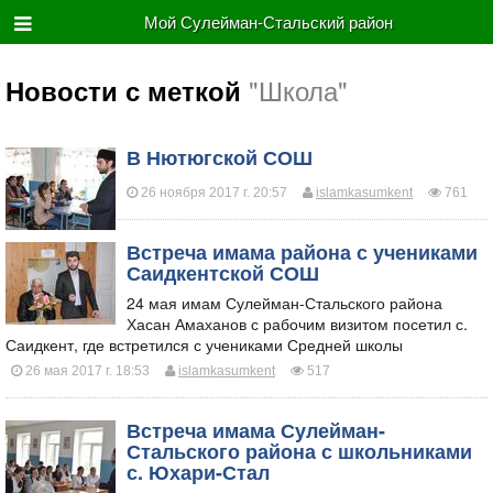
Мой Сулейман-Стальский район
"Школа"
Новости с меткой
В Нютюгской СОШ
26 ноября 2017 г. 20:57
islamkasumkent
761
Встреча имама района с учениками
Саидкентской СОШ
​24 мая имам Сулейман-Стальского района
Хасан Амаханов с рабочим визитом посетил с.
Саидкент, где встретился с учениками Средней школы
26 мая 2017 г. 18:53
islamkasumkent
517
Встреча имама Сулейман-
Стальского района с школьниками
с. Юхари-Стал