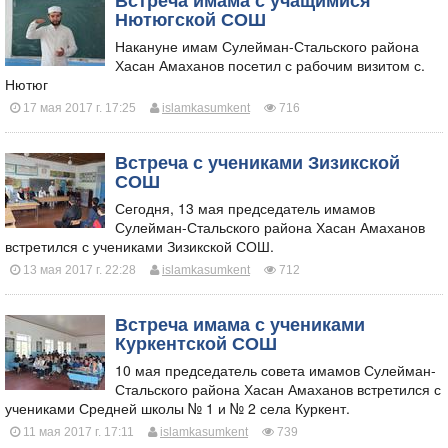
Встреча имама с учащимися
Нютюгской СОШ
Накануне имам Сулейман-Стальского района
Хасан Амаханов посетил с рабочим визитом с.
Нютюг
17 мая 2017 г. 17:25
islamkasumkent
716
Встреча с учениками Зизикской
СОШ
​Сегодня, 13 мая председатель имамов
Сулейман-Стальского района Хасан Амаханов
встретился с учениками Зизикской СОШ.
13 мая 2017 г. 22:28
islamkasumkent
712
Встреча имама с учениками
Куркентской СОШ
​10 мая председатель совета имамов Сулейман-
Стальского района Хасан Амаханов встретился с
учениками Средней школы № 1 и № 2 села Куркент.
11 мая 2017 г. 17:11
islamkasumkent
739