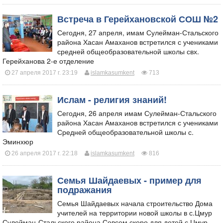
Встреча в Герейхановской СОШ №2
​Сегодня, 27 апреля, имам Сулейман-Стальского
района Хасан Амаханов встретился с учениками
средней общеобразовательной школы свх.
Герейханова 2-е отделение
27 апреля 2017 г. 23:19
islamkasumkent
713
Ислам - религия знаний!
​Сегодня, 26 апреля имам Сулейман-Стальского
района Хасан Амаханов встретился с учениками
Средней общеобразовательной школы с.
Эминхюр
26 апреля 2017 г. 22:18
islamkasumkent
816
Семья Шайдаевых - пример для
подражания
​Семья Шайдаевых начала строительство Дома
учителей на территории новой школы в с.Цмур
Сулейман-Стальского района Совсем скоро для детей с.Цмур