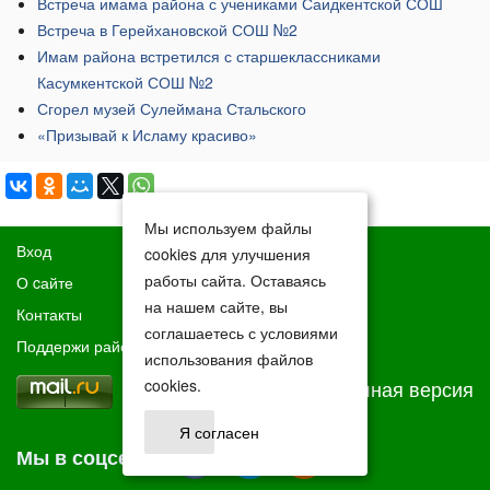
Встреча имама района с учениками Саидкентской СОШ
Встреча в Герейхановской СОШ №2
Имам района встретился с старшеклассниками
Касумкентской СОШ №2
Сгорел музей Сулеймана Стальского
​«Призывай к Исламу красиво»
Мы используем файлы
Вход
cookies для улучшения
работы сайта. Оставаясь
О cайте
на нашем сайте, вы
Контакты
соглашаетесь с условиями
Поддержи район
использования файлов
Полная версия
cookies.
Я согласен
Мы в соцсетях