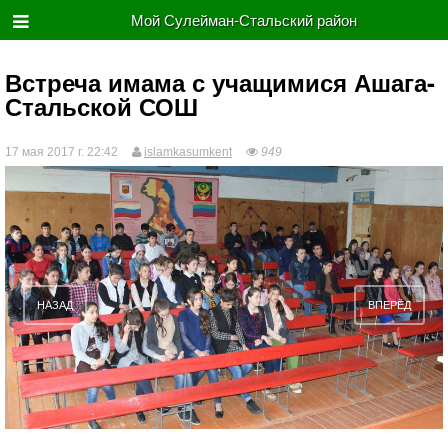
Мой Сулейман-Стальский район
Встреча имама с учащимися Ашага-
Стальской СОШ
17 мая 2017 г. 22:42
islamkasumkent
949
НАЗАД
ВПЕРЁД