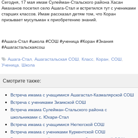
Сегодня, 17 мая имам Сулейман-Стальского района Хасан
Амаханов посетил село Ашага-Стал и встретился тут с учениками
старших классов. Имам рассказал детям том, что Коран
призывает мусульман к приобретению знаний.
#Ашага-Стал #
школа #
СОШ #
ученица
#Коран #
Знания
#
Ашагастальскаясош
Ашага-Стал
Ашагастальская СОШ
Класс
Коран
СОШ
Ученица
Школа
Смотрите также:
Встреча имама с учащимися Ашагастал-Казмалярской СОШ
Встреча с учениками Зизикской СОШ
Встреча имама Сулейман-Стальского района с
школьниками с. Юхари-Стал
Встреча имама с учащимися Нютюгской СОШ
Встреча имама с учениками Куркентской СОШ