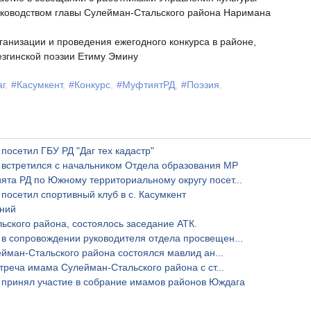
уководством главы Сулейман-Стальского района Наримана
ганизации и проведения ежегодного конкурса в районе,
езгинской поэзии Етиму Эмину
г
#Касумкент
#Конкурс
#МуфтиятРД
#Поэзия
осетил ГБУ РД "Даг тех кадастр"
встретился с начальником Отдела образования МР
та РД по Южному территориальному округу посет...
осетил спортивный клуб в с. Касумкент
аний
ского района, состоялось заседание АТК.
в сопровождении руководителя отдела просвещен...
ейман-Стальского района состоялся мавлид ан...
треча имама Сулейман-Стальского района с ст...
принял участие в собрание имамов районов Юждага