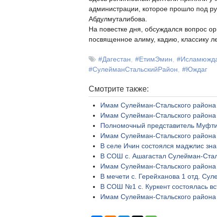
администрации, которое прошло под р
Абдулмуталибова.
На повестке дня, обсуждался вопрос ор
посвященное алиму, кадию, классику л
#Дагестан
#ЕтимЭмин
#Исламюжда
#СулейманСтальскийРайон
#Юждаг
Смотрите также:
Имам Сулейман-Стальского района п
Имам Сулейман-Стальского района 
Полномочный представитель Муфтия
Имам Сулейман-Стальского района п
В селе Ичин состоялся маджлис зн
В СОШ с. Ашагастал Сулейман-Сталь
Имам Сулейман-Стальского района 
В мечети с. Герейханова 1 отд. Сул
В СОШ №1 с. Куркент состоялась вс
Имам Сулейман-Стальского района 