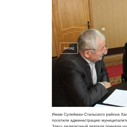
НАЗАД
Имам Сулейман-Стальского района Ха
посетили администрацию муниципалитет
Здесь религиозный деятели приняли уч