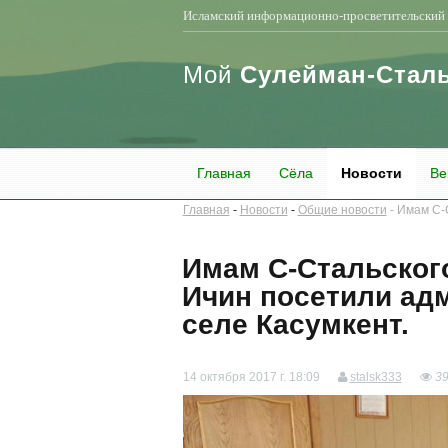
Исламский информационно-просветительский 
Мой
Сулейман-Стал
Главная
Сёла
Новости
Ве
Главная
Новости
Общие новости
Имам С-С
Имам С-Стальског
Ичин посетили ад
селе Касумкент.
14 октября 2017 г. 18:09
stalsk333
3