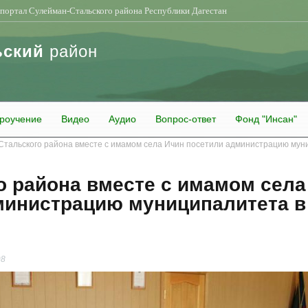
портал Сулейман-Стальского района Республики Дагестан
ьский
район
роучение
Видео
Аудио
Вопрос-ответ
Фонд "Инсан"
тальского района вместе с имамом села Ичин посетили администрацию муни
о района вместе с имамом села
министрацию муниципалитета в
98