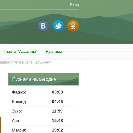
Вход
Газета "Ассалам"
Рузнама
ципалитета в селе Касумкент.
Рузнама на сегодня
Фаджр:
03:03
Восход:
04:46
Зухр:
11:59
Аср:
15:48
Магриб:
19:02