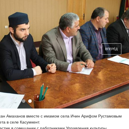
ВПЕРЁД
сан Амаханов вместе с имамом села Ичин Арифом Рустамовым
а в селе Касумкент.
астие в совещании с работниками Управления культуры