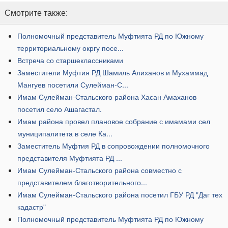
Смотрите также:
​Полномочный представитель Муфтията РД по Южному
территориальному окргу посе...
Встреча со старшеклассниками
​Заместители Муфтия РД Шамиль Алиханов и Мухаммад
Мангуев посетили Сулейман-С...
​Имам Сулейман-Стальского района Хасан Амаханов
посетил село Ашагастал.
​Имам района провел плановое собрание с имамами сел
муниципалитета в селе Ка...
Заместитель Муфтия РД в сопровождении полномочного
представителя Муфтията РД ...
Имам Сулейман-Стальского района совместно с
представителем благотворительного...
Имам Сулейман-Стальского района посетил ГБУ РД "Даг тех
кадастр"
Полномочный представитель Муфтията РД по Южному