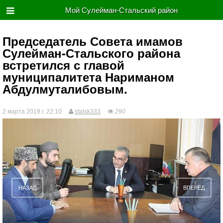
Мой Сулейман-Стальский район
​Председатель Совета имамов
Сулейман-Стальского района
встретился с главой
муниципалитета Нариманом
Абдулмуталибовым.
2 марта 2019 г. 22:10
stalsk333
290
НАЗАД
ВПЕРЁД