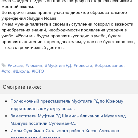
село Саидкент. Здесь он провел встречу со старшеклассниками
местной школы.
Во встрече также принял участие директор образовательного
учреждения Ямудин Исаев.
Имам муниципалитета в своем выступлении говорил о важности
приобретения знаний, необходимости проявления усердия в
учебе. «Если мы будем проявлять усердие в учебе, будем
проявлять почтение к преподавателям, у нас все будет хорошо»,
– сказал религиозный деятель.
#ислам
#лекция​
#МуфтиятРД
#новости
#образование
#сто
#Школа
#ЮТО
Смотрите также:
​Полномочный представитель Муфтията РД по Южному
территориальному окргу посе...
​Заместители Муфтия РД Шамиль Алиханов и Мухаммад
Мангуев посетили Сулейман-С...
​Имам Сулейман-Стальского района Хасан Амаханов
посетил село Ашагастал.