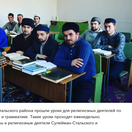
альского района прошли уроки для религиозных деятелей по
и грамматике. Такие уроки проходят еженедельно.
ы и религиозные деятели Сулейман-Стальского и