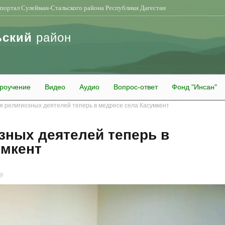
портал Сулейман-Стальского района Республики Дагестан
ьский
район
роучение
Видео
Аудио
Вопрос-ответ
Фонд "Инсан"
я религиозных деятелей теперь в медресе села Касумкент
зных деятелей теперь в
умкент
9