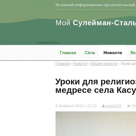
Исламский информационно-просветительский 
Мой
Сулейман-Стал
Главная
Сёла
Новости
Ве
Главная
Новости
Общие новости
Уроки дл
Уроки для религио
медресе села Кас
6 февраля 2018 г. 23:23
stalsk333
39