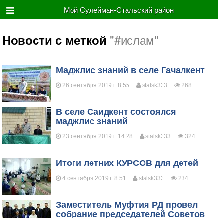
Мой Сулейман-Стальский район
"#ислам"
Новости с меткой
Маджлис знаний в селе Гачалкент
26 сентября 2019 г. 8:55
stalsk333
268
​В селе Саидкент состоялся
маджлис знаний
23 сентября 2019 г. 14:28
stalsk333
324
Итоги летних КУРСОВ для детей
4 сентября 2019 г. 8:51
stalsk333
234
Заместитель Муфтия РД провел
собрание председателей Советов