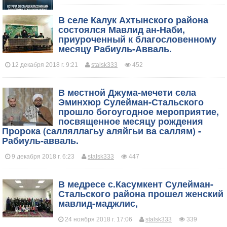
​В селе Калук Ахтынского района
состоялся Мавлид ан-Наби,
приуроченный к благословенному
месяцу Рабиуль-Авваль.
12 декабря 2018 г. 9:21
stalsk333
452
​В местной Джума-мечети села
Эминхюр Сулейман-Стальского
прошло богоугодное мероприятие,
посвященное месяцу рождения
Пророка (салляллагьу аляйгьи ва саллям) -
Рабиуль-авваль.
9 декабря 2018 г. 6:23
stalsk333
447
​В медресе с.Касумкент Сулейман-
Стальского района прошел женский
мавлид-маджлис,
24 ноября 2018 г. 17:06
stalsk333
339