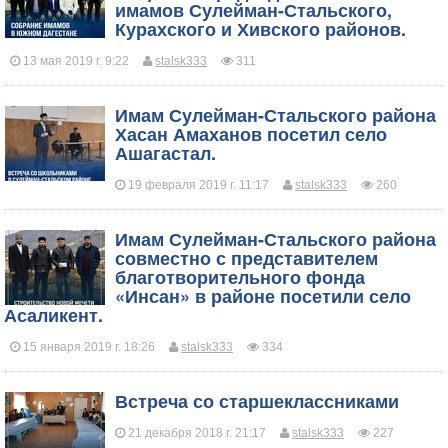
имамов Сулейман-Стальского,
Курахского и Хивского районов.
13 мая 2019 г. 9:22
stalsk333
311
​Имам Сулейман-Стальского района
Хасан Амаханов посетил село
Ашагастал.
19 февраля 2019 г. 11:17
stalsk333
260
Имам Сулейман-Стальского района
совместно с представителем
благотворительного фонда
«Инсан» в районе посетили село
Асаликент.
15 января 2019 г. 18:26
stalsk333
334
Встреча со старшеклассниками
21 декабря 2018 г. 21:17
stalsk333
227