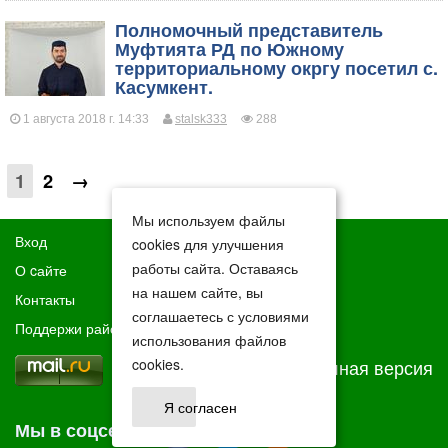
​Полномочный представитель
Муфтията РД по Южному
территориальному окргу посетил с.
Касумкент.
1 августа 2018 г. 14:33
stalsk333
288
1
2
→
Мы используем файлы
Вход
cookies для улучшения
работы сайта. Оставаясь
О cайте
на нашем сайте, вы
Контакты
соглашаетесь с условиями
Поддержи район
использования файлов
cookies.
Полная версия
Я согласен
Мы в соцсетях