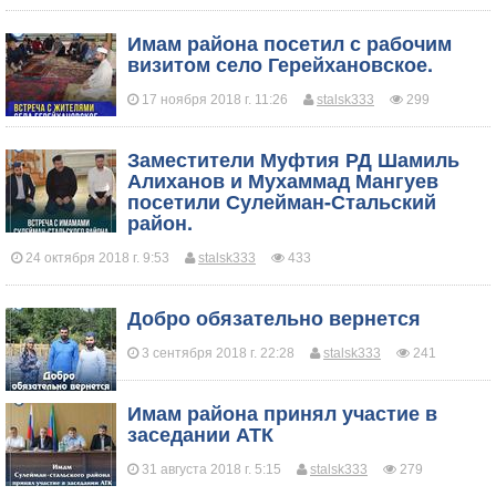
​Имам района посетил с рабочим
визитом село Герейхановское.
17 ноября 2018 г. 11:26
stalsk333
299
​Заместители Муфтия РД Шамиль
Алиханов и Мухаммад Мангуев
посетили Сулейман-Стальский
район.
24 октября 2018 г. 9:53
stalsk333
433
Добро обязательно вернется
3 сентября 2018 г. 22:28
stalsk333
241
Имам района принял участие в
заседании АТК
31 августа 2018 г. 5:15
stalsk333
279