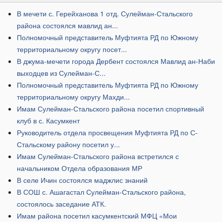
В мечети с. Герейханова 1 отд. Сулейман-Стальского
района состоялся мавлид ан...
Полномочный представитель Муфтията РД по Южному
территориальному округу посет...
В джума-мечети города Дербент состоялся Мавлид ан-Наби
выходцев из Сулейман-С...
Полномочный представитель Муфтията РД по Южному
территориальному округу Махди...
Имам Сулейман-Стальского района посетил спортивный
клуб в с. Касумкент
​Руководитель отдела просвещения Муфтията РД по С-
Стальскому району посетил у...
Имам Сулейман-Стальского района встретился с
начальником Отдела образования МР
В селе Ичин состоялся маджлис знаний
В СОШ с. Ашагастал Сулейман-Стальского района,
состоялось заседание АТК.
Имам района посетил касумкентский МФЦ «Мои