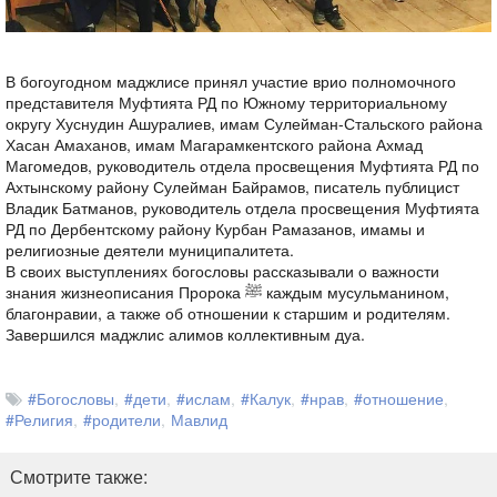
В богоугодном маджлисе принял участие врио полномочного
представителя Муфтията РД по Южному территориальному
округу Хуснудин Ашуралиев, имам Сулейман-Стальского района
Хасан Амаханов, имам Магарамкентского района Ахмад
Магомедов, руководитель отдела просвещения Муфтията РД по
Ахтынскому району Сулейман Байрамов, писатель публицист
Владик Батманов, руководитель отдела просвещения Муфтията
РД по Дербентскому району Курбан Рамазанов, имамы и
религиозные деятели муниципалитета.
В своих выступлениях богословы рассказывали о важности
знания жизнеописания Пророка ﷺ каждым мусульманином,
благонравии, а также об отношении к старшим и родителям.
Завершился маджлис алимов коллективным дуа.
#Богословы
#дети
#ислам
#Калук
#нрав
#отношение
#Религия
#родители
Мавлид
Смотрите также: