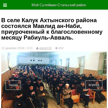
Мой Сулейман-Стальский район
​В селе Калук Ахтынского района
состоялся Мавлид ан-Наби,
приуроченный к благословенному
месяцу Рабиуль-Авваль.
12 декабря 2018 г. 9:21
stalsk333
452
НАЗАД
ВПЕРЁД