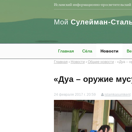
Исламский информационно-просветительский 
Мой
Сулейман-Стал
Главная
Сёла
Новости
Ве
Главная
Новости
Общие новости
​«Дуа – 
​«Дуа – оружие му
24 февраля 2017 г. 20:59
islamkasumkent