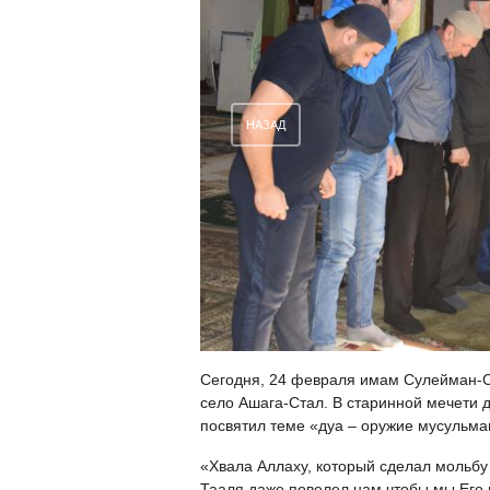
НАЗАД
Сегодня, 24 февраля имам Сулейман-С
село Ашага-Стал. В старинной мечети 
посвятил теме «дуа – оружие мусульма
«Хвала Аллаху, который сделал мольбу
Тааля даже повелел нам чтобы мы Его п