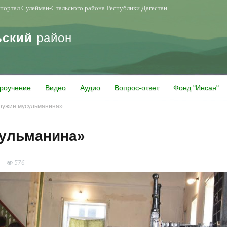
портал Сулейман-Стальского района Республики Дагестан
ьский
район
роучение
Видео
Аудио
Вопрос-ответ
Фонд "Инсан"
оружие мусульманина»
сульманина»
576