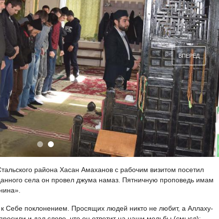
ВПЕРЁД
тальского района Хасан Амаханов с рабочим визитом посетил
данного села он провел джума намаз. Пятничную проповедь имам
нина».
 к Себе поклонением. Просящих людей никто не любит, а Аллаху-
росили и дал слово, что он ответит на наши мольбы (смысл):