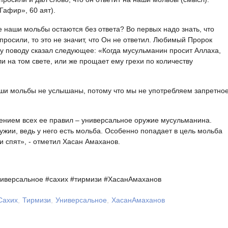
Гафир», 60 аят).
е наши мольбы остаются без ответа? Во первых надо знать, что
просили, то это не значит, что Он не ответил. Любимый Пророк
му поводу сказал следующее: «Когда мусульманин просит Аллаха,
ли на том свете, или же прощает ему грехи по количеству
ши мольбы не услышаны, потому что мы не употребляем запретно
ением всех ее правил – универсальное оружие мусульманина.
жии, ведь у него есть мольба. Особенно попадает в цель мольба
и спят», - отметил Хасан Амаханов.
иверсальное #
сахих #
тирмизи #
ХасанАмаханов
Сахих
Тирмизи
Универсальное
ХасанАмаханов