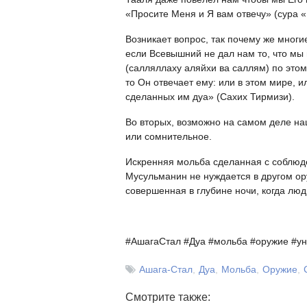
«Просите Меня и Я вам отвечу» (сура «
Возникает вопрос, так почему же многи
если Всевышний не дал нам то, что мы 
(салляллаху аляйхи ва саллям) по это
то Он отвечает ему: или в этом мире, и
сделанных им дуа» (Сахих Тирмизи).
Во вторых, возможно на самом деле на
или сомнительное.
Искренняя мольба сделанная с соблюд
Мусульманин не нуждается в другом ору
совершенная в глубине ночи, когда люд
#АшагаСтал #Дуа #
мольба #
оружие #
ун
Ашага-Стал
Дуа
Мольба
Оружие
Смотрите также: