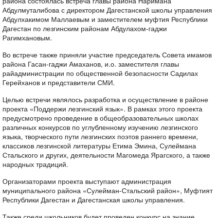
района состоялась встреча главы района Наримана
Абдулмуталибова с директором Дагестанской школы управления
Абдулхакимом Маллаевым и заместителем муфтия Республики
Дагестан по лезгинским районам Абдулахом-гаджи
Рагимхановым.
Во встрече также приняли участие председатель Совета имамов
района Гасан-гаджи Амаханов, и.о. заместителя главы
райадминистрации по общественной безопасности Садилах
Герейханов и представители СМИ.
Целью встречи являлось разработка и осуществление в районе
проекта «Поддержи лезгинский язык». В рамках этого проекта
предусмотрено проведение в общеобразовательных школах
различных конкурсов по углубленному изучению лезгинского
языка, творческого пути лезгинских поэтов раннего времени,
классиков лезгинской литературы Етима Эмина, Сулеймана
Стальского и других, деятельности Магомеда Ярагского, а также
народных традиций.
Организаторами проекта выступают администрация
муниципального района «Сулейман-Стальский район», Муфтият
Республики Дагестан и Дагестанская школы управления.
Также среди школьников будет проведен конкурс на знание