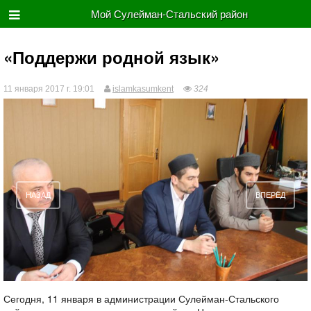
Мой Сулейман-Стальский район
​«Поддержи родной язык»
11 января 2017 г. 19:01
islamkasumkent
324
НАЗАД
ВПЕРЁД
Сегодня, 11 января в администрации Сулейман-Стальского