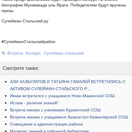
биографии Мухаммада аль-Яраги. Победителям будут вручены
призы.
Сулейман-Стальский.ру
#СулейманСтальскийрайон
Встреча
Конкурс
Сулейман-стальский
Смотрите также:
​АЛИ ХАЗБУЛАТОВ И ТАТЬЯНА ГАМАЛЕЙ ВСТРЕТИЛИСЬ С
АКТИВОМ СУЛЕЙМАН-СТАЛЬСКОГО Р...
Имам встретился с учащимися Ново-Макинской СОШ
Ислам - религия знаний!
Встреча имама с учениками Куркентской СОШ
Встреча имама с учащимися Ашагастал-Казмалярской СОШ
Совещание в администрации района
​Маджлис знаний в районной библиотеке