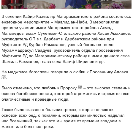
В селении Кабир-Казмаляр Магарамкентского района состоялось
ежегодное мероприятие – Мавлид ан-Наби. В мероприятии
приняли участие имам Магарамкентского района Ахмад
Магомедов, имам Сулейман-Стальского района Хасан Амаханов,
руководитель ОП в г. Дербент и Дербентском районе при
Муфтияте РД Курбан Рамазанов, ученый-богослов теолог
Мухаммадрасул Саадуев, руководитель отдела просвещения
Муфтията РД по Магарамкентскому району и имам данного села
Шамиль Рахманов, глава села Вагиф Ширинов и др.
На маджлисе богословы говорили о любви к Посланнику Аллаха
ﷺ.
Было отмечено, что любовь к Пророку ﷺ – это высокая степень и
основа богобоязненности, к которой стремились и стремятся все
благочестивые и праведные люди.
Также было сказано о больших грехах, которые являются
основой всех бед, о покаянии, которым как милостью наделил
нас Всевышний, так как все мы время от времени впадаем в
малые или большие грехи.