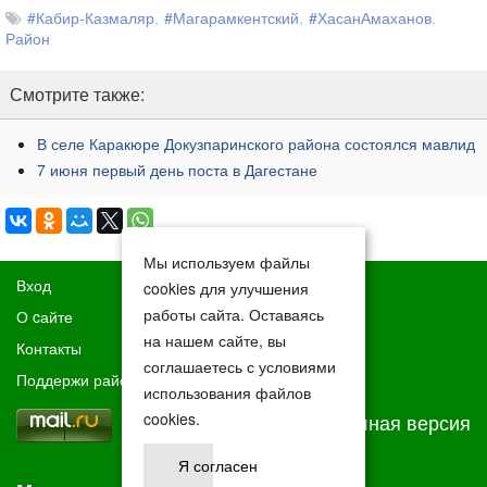
#Кабир-Казмаляр
#Магарамкентский
#ХасанАмаханов
Район
Смотрите также:
В селе Каракюре Докузпаринского района состоялся мавлид
​7 июня первый день поста в Дагестане
Мы используем файлы
Вход
cookies для улучшения
работы сайта. Оставаясь
О cайте
на нашем сайте, вы
Контакты
соглашаетесь с условиями
Поддержи район
использования файлов
Полная версия
cookies.
Я согласен