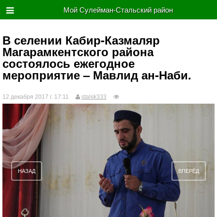
Мой Сулейман-Стальский район
В селении Кабир-Казмаляр
Магарамкентского района
состоялось ежегодное
мероприятие – Мавлид ан-Наби.
12 декабря 2017 г. 17:11
stalsk333
НАЗАД
ВПЕРЁД