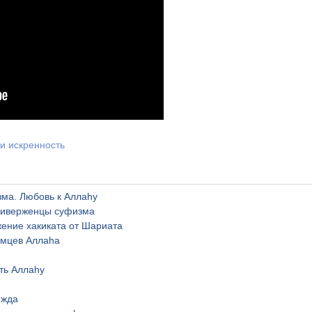
и искренность
ма. Любовь к Аллаhу
риверженцы суфизма
ение хакиката от Шариата
мцев Аллаhа
ть Аллаhу
ежда