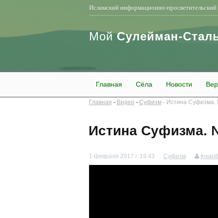
Исламский информационно-просветительский 
Мой
Сулейман-Стал
Главная
Сёла
Новости
Вер
Главная
Видео
Суфизм
Истина Суфизма.
Истина Суфизма. 
1 февраля 2017 г. 19:43
Суфизм
Insan