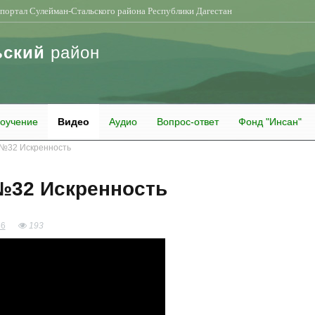
портал Сулейман-Стальского района Республики Дагестан
ьский
район
оучение
Видео
Аудио
Вопрос-ответ
Фонд "Инсан"
 №32 Искренность
№32 Искренность
86
193