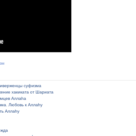
зм
риверженцы суфизма
ение хакиката от Шариата
мцев Аллаhа
ма. Любовь к Аллаhу
ть Аллаhу
ежда