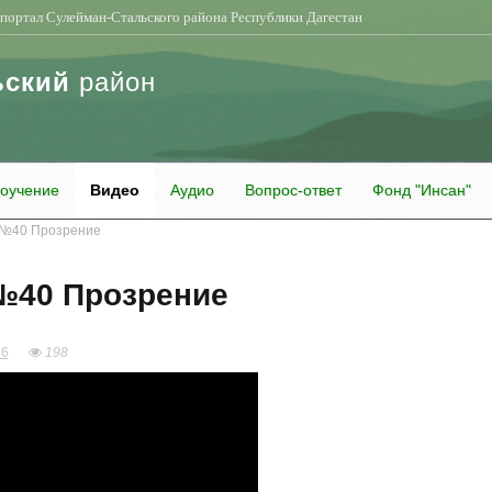
портал Сулейман-Стальского района Республики Дагестан
ьский
район
оучение
Видео
Аудио
Вопрос-ответ
Фонд "Инсан"
 №40 Прозрение
№40 Прозрение
86
198