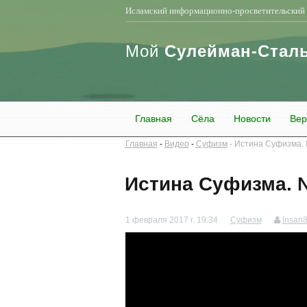
Исламский информационно-просветительский 
Мой
Сулейман-Стал
Главная
Сёла
Новости
Вер
Главная
Видео
Суфизм
Истина Суфизма.
Истина Суфизма. 
1 февраля 2017 г. 19:34
Суфизм
Insan