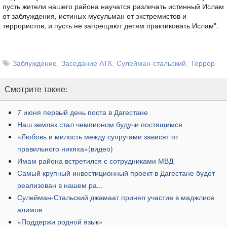
пусть жители нашего района научатся различать истинный Ислам
от заблуждения, истиных мусульман от экстремистов и
террористов, и пусть не запрещают детям практиковать Ислам".
Заблуждение
Заседание АТК
Сулейман-стальский
Террор
Смотрите также:
​7 июня первый день поста в Дагестане
Наш земляк стал чемпионом будучи постящимся
​«Любовь и милость между супругами зависят от
правильного никяха»(видео)
​Имам района встретился с сотрудниками МВД
​Самый крупный инвестиционный проект в Дагестане будет
реализован в нашем ра...
Сулейман-Стальский джамаат принял участие в маджлисе
алимов
​«Поддержи родной язык»