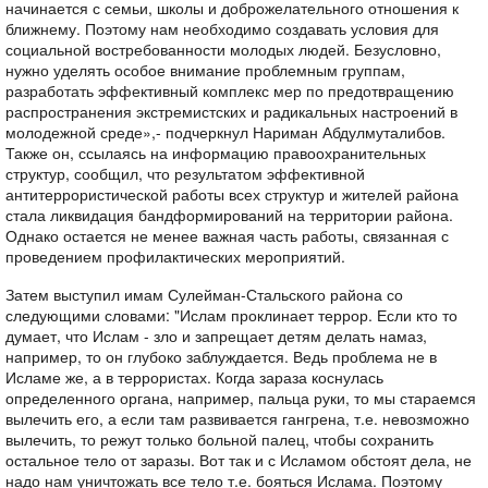
начинается с семьи, школы и доброжелательного отношения к
ближнему. Поэтому нам необходимо создавать условия для
социальной востребованности молодых людей. Безусловно,
нужно уделять особое внимание проблемным группам,
разработать эффективный комплекс мер по предотвращению
распространения экстремистских и радикальных настроений в
молодежной среде»,- подчеркнул Нариман Абдулмуталибов.
Также он, ссылаясь на информацию правоохранительных
структур, сообщил, что результатом эффективной
антитеррористической работы всех структур и жителей района
стала ликвидация бандформирований на территории района.
Однако остается не менее важная часть работы, связанная с
проведением профилактических мероприятий.
Затем выступил имам Сулейман-Стальского района со
следующими словами: "Ислам проклинает террор. Если кто то
думает, что Ислам - зло и запрещает детям делать намаз,
например, то он глубоко заблуждается. Ведь проблема не в
Исламе же, а в террористах. Когда зараза коснулась
определенного органа, например, пальца руки, то мы стараемся
вылечить его, а если там развивается гангрена, т.е. невозможно
вылечить, то режут только больной палец, чтобы сохранить
остальное тело от заразы. Вот так и с Исламом обстоят дела, не
надо нам уничтожать все тело т.е. бояться Ислама. Поэтому