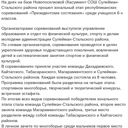
На днях на базе Новопоселковой (Касумкент СОШ Сулейман-
Стальского района прошел зональный этап республиканских
соревнований «Президентские состязания» среди учащихся 6-х
классов.
Организаторами соревнований выступили управление
образования и отдел по физической культуре, спорту и делам
молодежи администрации Сулейман-Стальского района.
По словам организаторов, соревнования проводятся в целях
укрепления здоровья подрастающего поколения, вовлечения
детей в систематические занятия спортом и физической
культурой.
В соревнованиях приняли участие команды Дахадаевского,
Кайтагского, Табасаранского, Магарамкентского и Сулейман-
Стальского районов. Каждая команда состояла из 8 человек.
Программа соревнований была разделена на четыре этапа:
спортивное многоборье, творческий и теоретический конкурсы,
встречная эстафета.
По итогам всех видов соревнований победителем зонального
этапа стала команда Сулейман-Стальского района, второе место
заняла команда Магарамкентского района, третье место
разделили между собой команды Табасаранского и Кайтагского
районов.
В личном зачете по многоборью среди мальчиков первое место