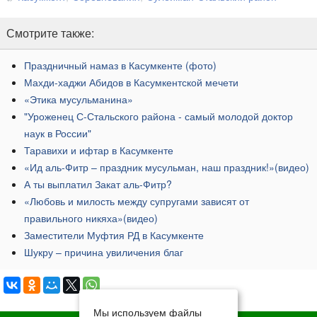
Смотрите также:
​Праздничный намаз в Касумкенте (фото)
Махди-хаджи Абидов в Касумкентской мечети
​«Этика мусульманина»
​"Уроженец С-Стальского района - самый молодой доктор
наук в России"
Таравихи и ифтар в Касумкенте
​«Ид аль-Фитр – праздник мусульман, наш праздник!»(видео)
​А ты выплатил Закат аль-Фитр?
​«Любовь и милость между супругами зависят от
правильного никяха»(видео)
Заместители Муфтия РД в Касумкенте
Шукру – причина увиличения благ
Мы используем файлы