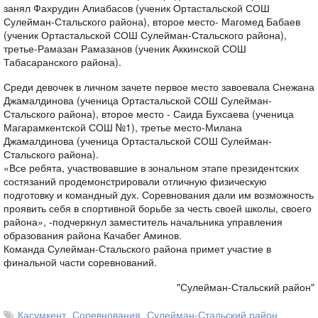
занял Фахрудин Алиабасов (ученик Ортастальской СОШ
Сулейман-Стальского района), второе место- Магомед Бабаев
(ученик Ортастальской СОШ Сулейман-Стальского района),
третье-Рамазан Рамазанов (ученик Аккинской СОШ
Табасаранского района).
Среди девочек в личном зачете первое место завоевала Снежана
Джамалдинова (ученица Ортастальской СОШ Сулейман-
Стальского района), второе место - Саида Бухсаева (ученица
Магарамкентской СОШ №1), третье место-Милана
Джамалдинова (ученица Ортастальской СОШ Сулейман-
Стальского района).
«Все ребята, участвовавшие в зональном этапе президентских
состязаний продемонстрировали отличную физическую
подготовку и командный дух. Соревнования дали им возможность
проявить себя в спортивной борьбе за честь своей школы, своего
района», -подчеркнул заместитель начальника управления
образования района Качабег Аминов.
Команда Сулейман-Стальского района примет участие в
финальной части соревнований.
"Сулейман-Стальский район"
Касумкент
Соревнования
Сулейман-Стальский район